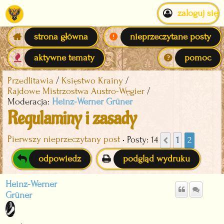
zaloguj się
strona główna
nieprzeczytane posty
aktywne tematy
pomoc
Przedlitawia
Księstwo Krainy
Rajdowe Mistrzostwa Austro-Węgier
Moderacja:
Heinz-Werner Grüner
Regulaminy i zasady
Pierwszy nieprzeczytany post
• Posty: 14
1
2
Poprzednia
odpowiedz
podgląd wydruku
Heinz-Werner
Grüner