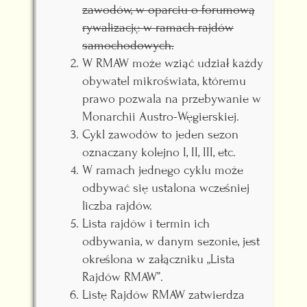
zawodów, w oparciu o forumową
rywalizację w ramach rajdów
samochodowych.
W RMAW może wziąć udział każdy
obywatel mikroświata, któremu
prawo pozwala na przebywanie w
Monarchii Austro-Węgierskiej.
Cykl zawodów to jeden sezon
oznaczany kolejno I, II, III, etc.
W ramach jednego cyklu może
odbywać się ustalona wcześniej
liczba rajdów.
Lista rajdów i termin ich
odbywania, w danym sezonie, jest
określona w załączniku „Lista
Rajdów RMAW”.
Listę Rajdów RMAW zatwierdza