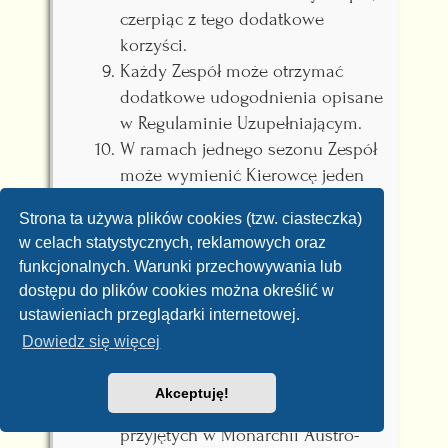
czerpiąc z tego dodatkowe
korzyści.
Każdy Zespół może otrzymać
dodatkowe udogodnienia opisane
w Regulaminie Uzupełniającym.
W ramach jednego sezonu Zespół
może wymienić Kierowcę jeden
raz na sezon.
Strona ta używa plików cookies (tzw. ciasteczka)
Kierowcy i Zespoły prezentują
w celach statystycznych, reklamowych oraz
swoje pojazdy w momencie
funkcjonalnych. Warunki przechowywania lub
zgłoszenia do udziału w rajdach.
dostępu do plików cookies można określić w
Możliwa jest korekta wyglądu
ustawieniach przeglądarki internetowej.
pojazdu raz na sezon.
Dowiedz się więcej
Pojazd to automobil (wehikuł),
którego wygląd i możliwości
Akceptuję!
techniczne nie odbiega od czasów
przyjętych w Monarchii Austro-