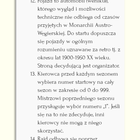
Pojazd to automobil (wehikuł),
którego wygląd i możliwości
techniczne nie odbiega od czasów
przyjętych w Monarchii Austro-
Węgierskiej. Do startu dopuszcza
się pojazdy w ogólnym
rozumieniu uznawane za retro tj. z
okresu lat 1900-1950 XX wieku.
Stroną decydującą jest organizator.
Kierowca przed każdym sezonem
wybiera numer startowy na cały
sezon w zakresie od 0 do 999.
Mistrzowi poprzedniego sezonu
przysługuje wybór numeru „1”. Jeśli
się na to nie zdecyduje, inni
kierowcy nie mogą z niego
skorzystać.
Rajd odbywa się poprzez