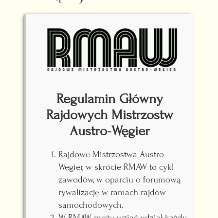
e
c
z
y
t
a
n
y
p
Regulamin Główny
o
s
Rajdowych Mistrzostw
t
Austro-Węgier
Rajdowe Mistrzostwa Austro-
Węgier, w skrócie RMAW to cykl
zawodów, w oparciu o forumową
rywalizację w ramach rajdów
samochodowych.
W RMAW może wziąć udział każdy