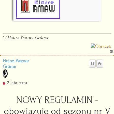
(-) Heinz-Werner Grüner
Heinz-Werner
Grüner
N
2 lata temu
i
e
NOWY REGULAMIN -
p
r
obowiązuje od sezonu nr V
z