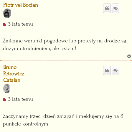
p
Piotr vel Bocian
o
s
t
N
3 lata temu
i
e
Zmienne warunki pogodowe lub protesty na drodze są
p
dużym utrudnieniem, ale jestem!
r
z
e
Bruno
c
Petrowicz
z
Catalan
y
t
a
N
3 lata temu
n
i
y
e
p
Zaczynamy trzeci dzień zmagań i meldujemy się na 6
p
o
punkcie kontrolnym.
r
s
z