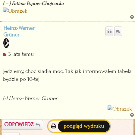
( – ) Fatima Popow-Chojnacka
c
z
y
t
Heinz-Werner
a
Grüner
n
y
p
N
3 lata temu
o
i
s
e
t
Jedziemy, choć siadła moc. Tak jak informowałem tabela
p
będzie po 10-tej
r
z
e
(-) Heinz-Werner Grüner
c
z
y
t
ODPOWIEDZ
podgląd wydruku
a
n