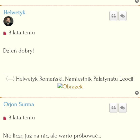
z
e
Helwetyk
c
z
y
N
3 lata temu
t
i
a
e
n
Dzień dobry!
p
y
r
p
z
o
e
s
(—) Helwetyk Romański, Namiestnik Palatynatu Leocji
c
t
z
y
t
Orjon Surma
a
n
N
3 lata temu
y
i
p
e
o
Nie liczę już na nic, ale warto próbować…
p