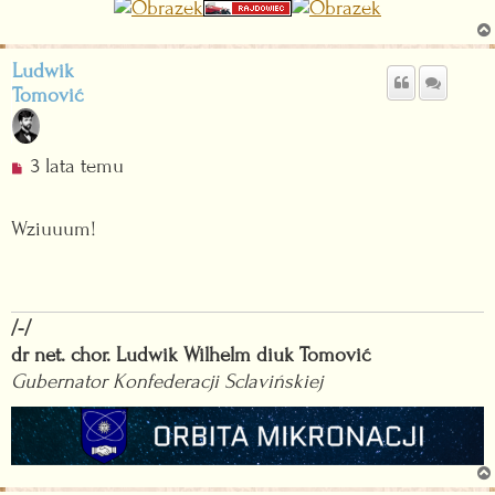
c
z
y
Ludwik
t
Tomović
a
n
y
N
3 lata temu
p
i
o
e
Wziuuum!
s
p
t
r
z
e
/-/
c
dr net. chor. Ludwik Wilhelm diuk Tomović
z
Gubernator Konfederacji Sclavińskiej
y
t
a
n
y