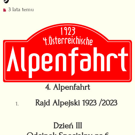
N
3 lata temu
i
e
p
r
z
e
c
z
y
t
a
4. Alpenfahrt
n
y
Rajd Alpejski 1923 /2023
p
o
s
t
Dzień III