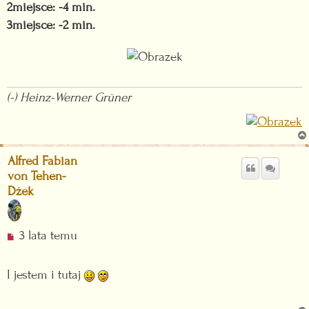
2miejsce: -4 min.
3miejsce: -2 min.
(-) Heinz-Werner Grüner
Alfred Fabian
von Tehen-
Dżek
N
3 lata temu
i
e
I jestem i tutaj
p
r