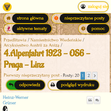
zaloguj się
strona główna
nieprzeczytane posty
aktywne tematy
pomoc
Przedlitawia
Namiestnictwo Wiedeńskie
Arcyksięstwo Austrii za Anizą
4.Alpenfahrt 1923 - OS6 -
Praga - Linz
Pierwszy nieprzeczytany post
• Posty: 20
1
2
Nastę
odpowiedz
podgląd wydruku
Heinz-Werner
Grüner