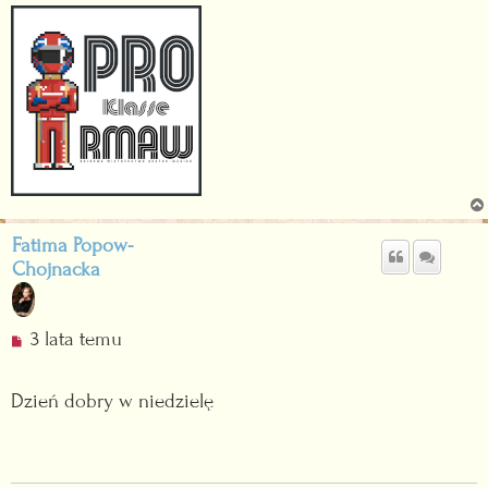
t
e
c
z
y
t
a
n
y
p
o
Fatima Popow-
s
Chojnacka
t
N
3 lata temu
i
e
Dzień dobry w niedzielę
p
r
z
e