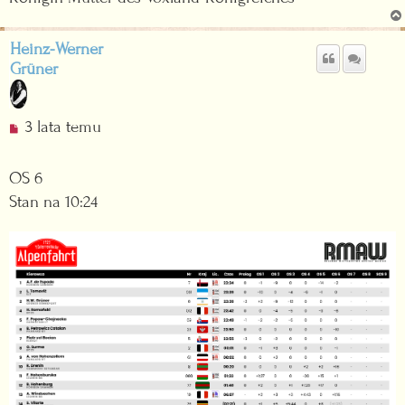
c
z
y
Heinz-Werner
t
Grüner
a
n
y
N
3 lata temu
p
i
o
e
OS 6
s
p
t
Stan na 10:24
r
z
e
c
z
y
t
a
n
y
p