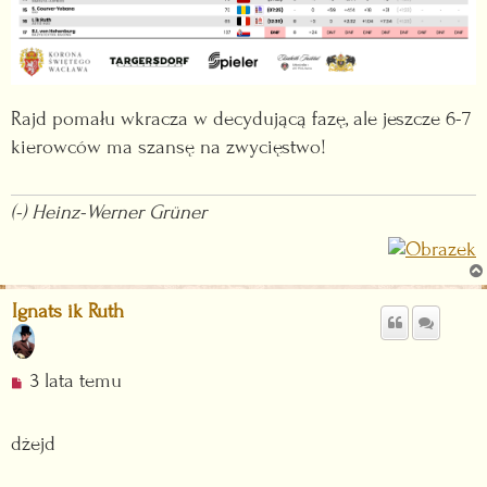
o
s
t
Rajd pomału wkracza w decydującą fazę, ale jeszcze 6-7
kierowców ma szansę na zwycięstwo!
(-) Heinz-Werner Grüner
Ignats ik Ruth
N
3 lata temu
i
e
dżejd
p
r