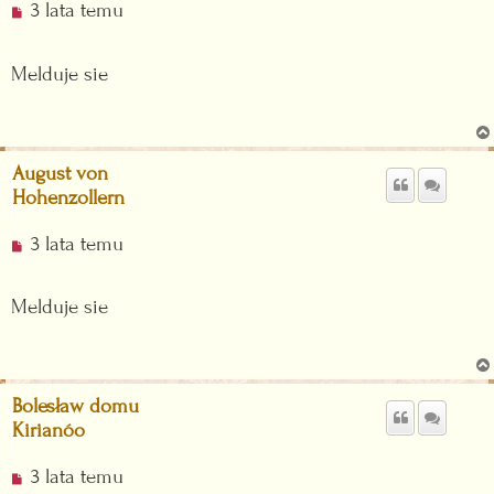
N
3 lata temu
i
e
Melduje sie
p
r
z
e
August von
c
Hohenzollern
z
y
N
3 lata temu
t
i
a
e
n
Melduje sie
p
y
r
p
z
o
e
s
Bolesław domu
c
t
Kirianóo
z
y
N
3 lata temu
t