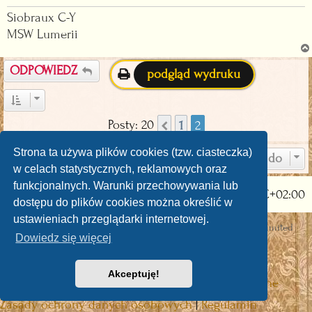
e
s
Siobraux C-Y
c
t
MSW Lumerii
z
y
t
ODPOWIEDZ
podgląd wydruku
a
n
y
Posty: 20
1
2
Poprzednia
p
o
Strona ta używa plików cookies (tzw. ciasteczka)
Przejdź do
s
w celach statystycznych, reklamowych oraz
t
funkcjonalnych. Warunki przechowywania lub
Strona główna
Strefa czasowa
UTC+02:00
dostępu do plików cookies można określić w
ustawieniach przeglądarki internetowej.
Technologię dostarcza
phpBB
® Forum Software © phpBB Limited
Dowiedz się więcej
Polski pakiet językowy dostarcza
phpBB.pl
Discord OAuth2 light
© 2019 - phpBB Studio
Akceptuję!
phpBB post Reactions
| Emoji art By:
EmojiOne
Zasady ochrony danych osobowych
|
Regulamin