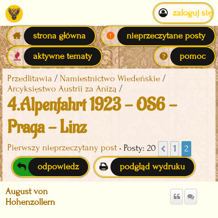
zaloguj się
strona główna
nieprzeczytane posty
aktywne tematy
pomoc
Przedlitawia
Namiestnictwo Wiedeńskie
Arcyksięstwo Austrii za Anizą
4.Alpenfahrt 1923 - OS6 -
Praga - Linz
Pierwszy nieprzeczytany post
• Posty: 20
1
2
Poprzednia
odpowiedz
podgląd wydruku
August von
Hohenzollern