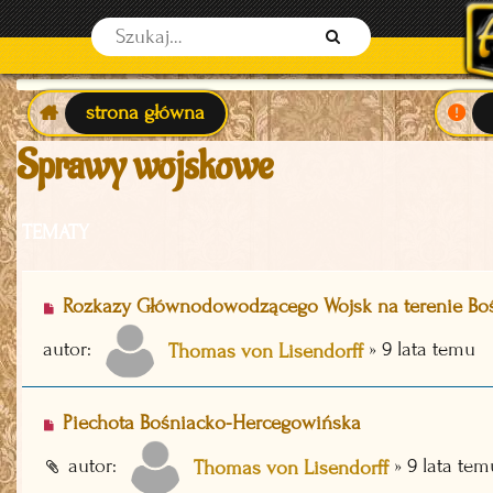
S
z
u
strona główna
k
Sprawy wojskowe
a
j
TEMATY
Rozkazy Głównodowodzącego Wojsk na terenie Boś
autor:
»
9 lata temu
Thomas von Lisendorff
Piechota Bośniacko-Hercegowińska
autor:
»
9 lata tem
Thomas von Lisendorff