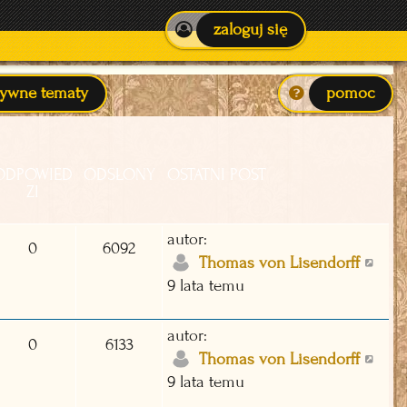
zaloguj się
tywne tematy
pomoc
ODPOWIED
ODSŁONY
OSTATNI POST
ZI
autor:
0
6092
Thomas von Lisendorff
9 lata temu
autor:
0
6133
Thomas von Lisendorff
9 lata temu