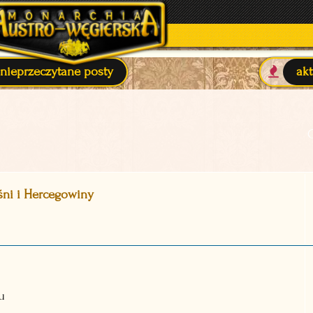
nieprzeczytane posty
ak
ni i Hercegowiny
u