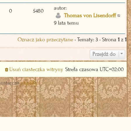
autor:
0
5480
Thomas von Lisendorff
9 lata temu
Oznacz jako przeczytane
• Tematy: 3 • Strona
1
z
1
Przejdź do
Usuń ciasteczka witryny
Strefa czasowa
UTC+02:00
dostarcza
phpBB.pl