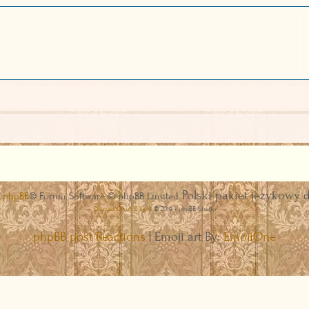
Polski pakiet językowy 
a
phpBB
® Forum Software © phpBB Limited
Discord OAuth2 light
© 2019 - phpBB Studio
phpBB post Reactions
| Emoji art By:
EmojiOne