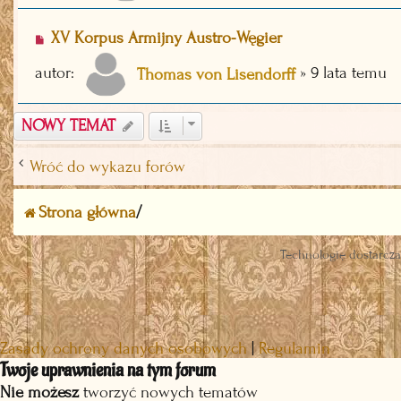
XV Korpus Armijny Austro-Węgier
autor:
»
9 lata temu
Thomas von Lisendorff
NOWY TEMAT
Wróć do wykazu forów
Strona główna
Technologię dostarcz
Zasady ochrony danych osobowych
|
Regulamin
Twoje uprawnienia na tym forum
Nie możesz
tworzyć nowych tematów