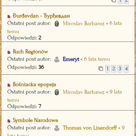
1
2
Đurđevdan - Ђурђевдан
Ostatni post autor:
«
6 lata
Miroslav Barbarez
temu
Odpowiedzi:
2
Ruch Regionów
Ostatni post autor:
«
6 lata temu
Emeryt
Odpowiedzi:
36
1
2
3
4
Bośniacka epopeja
Ostatni post autor:
«
9 lata
Miroslav Barbarez
temu
Odpowiedzi:
7
Symbole Narodowe
Ostatni post autor:
«
9
Thomas von Lisendorff
lata temu