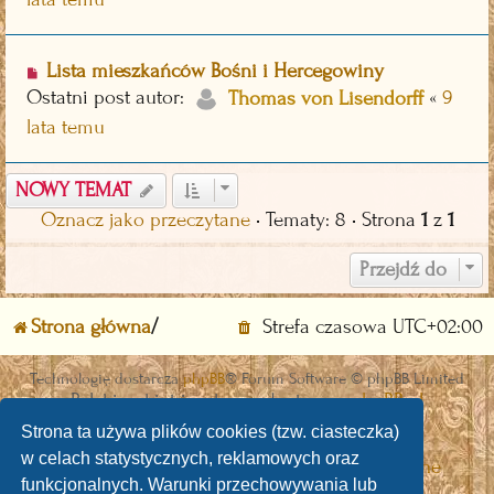
Lista mieszkańców Bośni i Hercegowiny
Ostatni post autor:
«
9
Thomas von Lisendorff
lata temu
NOWY TEMAT
Oznacz jako przeczytane
• Tematy: 8 • Strona
1
z
1
Przejdź do
Strona główna
Strefa czasowa
UTC+02:00
Technologię dostarcza
phpBB
® Forum Software © phpBB Limited
Polski pakiet językowy dostarcza
phpBB.pl
Discord OAuth2 light
© 2019 - phpBB Studio
Strona ta używa plików cookies (tzw. ciasteczka)
w celach statystycznych, reklamowych oraz
phpBB post Reactions
| Emoji art By:
EmojiOne
funkcjonalnych. Warunki przechowywania lub