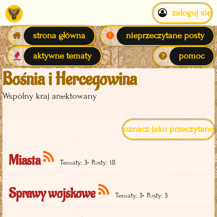
zaloguj się
strona główna
nieprzeczytane posty
aktywne tematy
pomoc
Bośnia i Hercegowina
Wspólny kraj anektowany
oznacz jako przeczytane
Miasta
•
Tematy: 3
Posty: 18
Sprawy wojskowe
•
Tematy: 3
Posty: 3