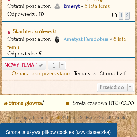
Ostatni post autor:
«
6 lata temu
Emeryt
Odpowiedzi:
10
1
2
Skarbiec królewski
Ostatni post autor:
«
6 lata
Ametyst Faradobus
temu
Odpowiedzi:
5
NOWY TEMAT
Oznacz jako przeczytane
• Tematy: 3 • Strona
1
z
1
Przejdź do
Strona główna
Strefa czasowa
UTC+02:00
Technologię dostarcza
phpBB
® Forum Software © phpBB Limited
Polski pakiet językowy dostarcza
phpBB.pl
Discord OAuth2 light
© 2019 - phpBB Studio
Strona ta używa plików cookies (tzw. ciasteczka)