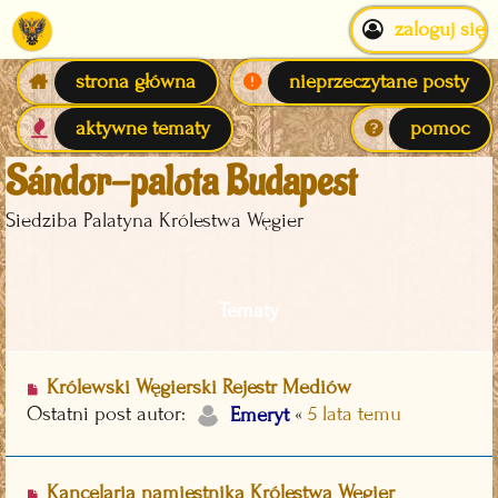
zaloguj się
strona główna
nieprzeczytane posty
aktywne tematy
pomoc
Sándor-palota Budapest
Siedziba Palatyna Królestwa Węgier
Tematy
Królewski Węgierski Rejestr Mediów
Ostatni post autor:
«
5 lata temu
Emeryt
Kancelaria namiestnika Królestwa Węgier