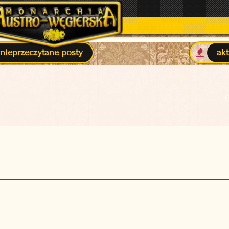
nieprzeczytane posty
ak