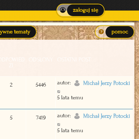
zaloguj się
tywne tematy
pomoc
ODPOWIED
ODSŁONY
OSTATNI POST
ZI
autor:
Michał Jerzy Potocki
2
5446
5 lata temu
autor:
Michał Jerzy Potocki
5
7419
5 lata temu