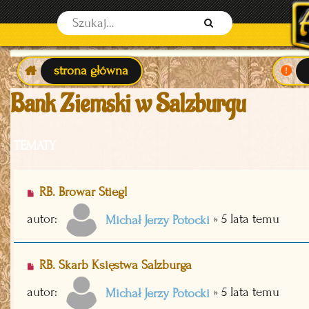
S
z
u
strona główna
k
Bank Ziemski w Salzburgu
a
j
TEMATY
RB. Browar Stiegl
autor:
»
5 lata temu
Michał Jerzy Potocki
RB. Skarb Księstwa Salzburga
autor:
»
5 lata temu
Michał Jerzy Potocki