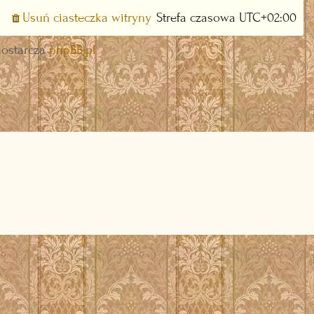
Usuń ciasteczka witryny
Strefa czasowa
UTC+02:00
dostarcza
phpBB.pl