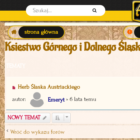
S
z
u
strona główna
k
Księstwo Górnego i Dolnego Śląs
a
j
TEMATY
Herb Ślaska Austriackiego
autor:
»
6 lata temu
Emeryt
NOWY TEMAT
Wróć do wykazu forów