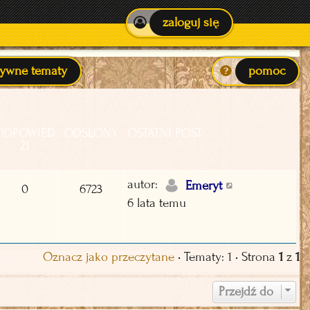
zaloguj się
tywne tematy
pomoc
ODPOWIED
ODSŁONY
OSTATNI POST
ZI
autor:
Emeryt
0
6723
6 lata temu
Oznacz jako przeczytane
• Tematy: 1 • Strona
1
z
1
Przejdź do