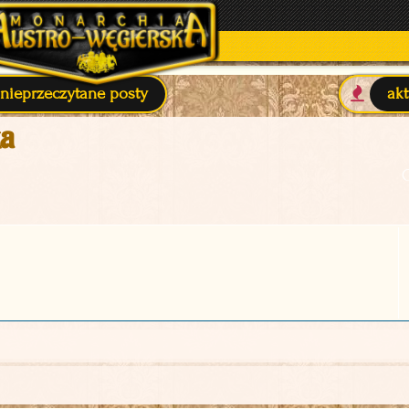
nieprzeczytane posty
ak
ka