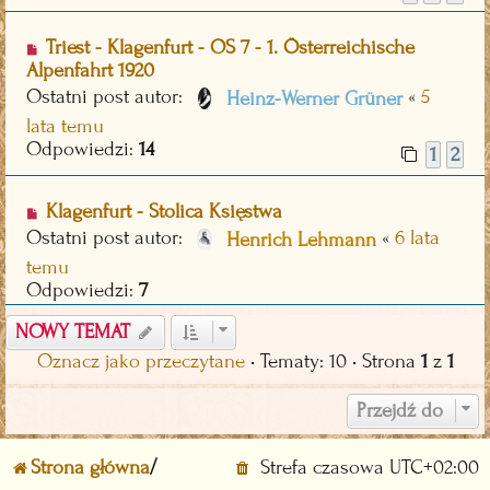
Triest - Klagenfurt - OS 7 - 1. Österreichische
Alpenfahrt 1920
Ostatni post autor:
«
5
Heinz-Werner Grüner
lata temu
Odpowiedzi:
14
1
2
Klagenfurt - Stolica Księstwa
Ostatni post autor:
«
6 lata
Henrich Lehmann
temu
Odpowiedzi:
7
NOWY TEMAT
Oznacz jako przeczytane
• Tematy: 10 • Strona
1
z
1
Przejdź do
Strona główna
Strefa czasowa
UTC+02:00