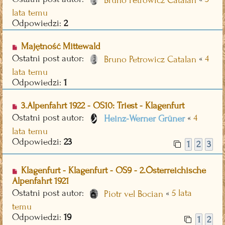
Bruno Petrowicz Catalan
lata temu
Odpowiedzi:
2
Majętność Mittewald
Ostatni post autor:
«
4
Bruno Petrowicz Catalan
lata temu
Odpowiedzi:
1
3.Alpenfahrt 1922 - OS10: Triest - Klagenfurt
Ostatni post autor:
«
4
Heinz-Werner Grüner
lata temu
Odpowiedzi:
23
1
2
3
Klagenfurt - Klagenfurt - OS9 - 2.Österreichische
Alpenfahrt 1921
Ostatni post autor:
«
5 lata
Piotr vel Bocian
temu
Odpowiedzi:
19
1
2