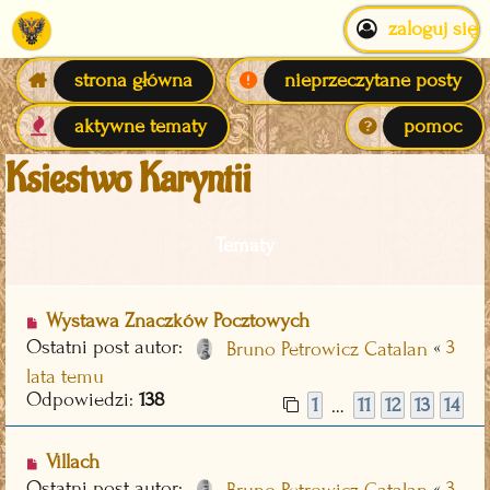
zaloguj się
strona główna
nieprzeczytane posty
aktywne tematy
pomoc
Księstwo Karyntii
Tematy
Wystawa Znaczków Pocztowych
Ostatni post autor:
«
3
Bruno Petrowicz Catalan
lata temu
Odpowiedzi:
138
1
11
12
13
14
…
Villach
Ostatni post autor:
«
3