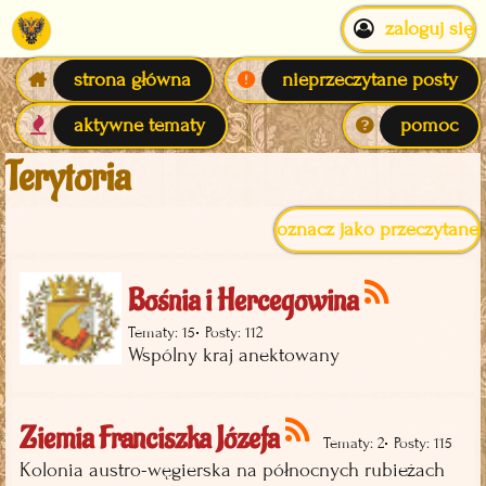
zaloguj się
strona główna
nieprzeczytane posty
aktywne tematy
pomoc
Terytoria
oznacz jako przeczytane
Bośnia i Hercegowina
•
Tematy: 15
Posty: 112
Wspólny kraj anektowany
Ziemia Franciszka Józefa
•
Tematy: 2
Posty: 115
Kolonia austro-węgierska na północnych rubieżach