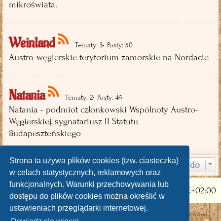
mikroświata.
Weinland
•
Tematy: 3
Posty: 50
Austro-węgierskie terytorium zamorskie na Nordacie
Natania
•
Tematy: 2
Posty: 46
Natania - podmiot członkowski Wspólnoty Austro-
Węgierskiej, sygnatariusz II Statutu
Budapeszteńskiego
Strona ta używa plików cookies (tzw. ciasteczka)
Przejdź do
w celach statystycznych, reklamowych oraz
funkcjonalnych. Warunki przechowywania lub
Strona główna
Strefa czasowa
UTC+02:00
dostępu do plików cookies można określić w
ustawieniach przeglądarki internetowej.
Technologię dostarcza
phpBB
® Forum Software © phpBB Limited