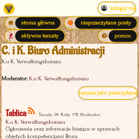
zaloguj się
strona główna
nieprzeczytane posty
aktywne tematy
pomoc
C. i K. Biuro Administracji
K.u K. Verwaltungsbureau
Moderator:
K.u K. Verwaltungsbureau
oznacz jako przeczytane
Tablica
•
Tematy: 16
Posty: 178
Moderator:
K.u K. Verwaltungsbureau
Ogłoszenia oraz informacje bieżące w sprawach
objętych kompetencjami Biura