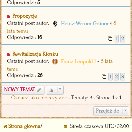
Odpowiedzi:
5
Propozycje
Ostatni post autor:
«
6
Heinz-Werner Grüner
lata temu
Odpowiedzi:
16
1
2
Rewitalizacja Kiosku
Ostatni post autor:
«
6 lata
Franz Leopold I
temu
Odpowiedzi:
26
1
2
3
NOWY TEMAT
Oznacz jako przeczytane
• Tematy: 3 • Strona
1
z
1
Przejdź do
Strona główna
Strefa czasowa
UTC+02:00