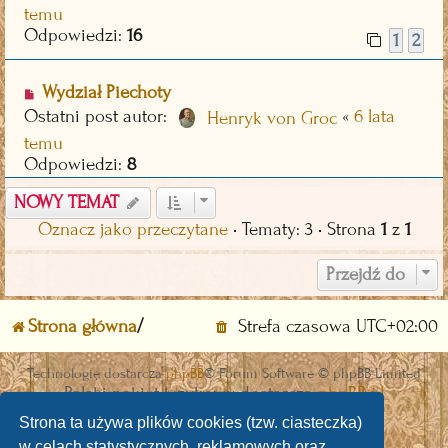
temu
Odpowiedzi:
16
1
2
Wydział Piechoty
Ostatni post autor:
«
6 lata
Henryk von Groc
temu
Odpowiedzi:
8
NOWY TEMAT
Oznacz jako przeczytane
• Tematy: 3 • Strona
1
z
1
Przejdź do
Strona główna
Strefa czasowa
UTC+02:00
Technologię dostarcza
phpBB
® Forum Software © phpBB Limited
Polski pakiet językowy dostarcza
phpBB.pl
Discord OAuth2 light
© 2019 - phpBB Studio
Strona ta używa plików cookies (tzw. ciasteczka)
w celach statystycznych, reklamowych oraz