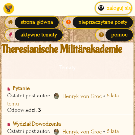
zaloguj się
strona główna
nieprzeczytane posty
aktywne tematy
pomoc
Theresianische Militärakademie
Tematy
Pytanie
Ostatni post autor:
«
6 lata
Henryk von Groc
temu
Odpowiedzi:
3
Wydział Dowodzenia
Ostatni post autor:
«
6 lata
Henryk von Groc