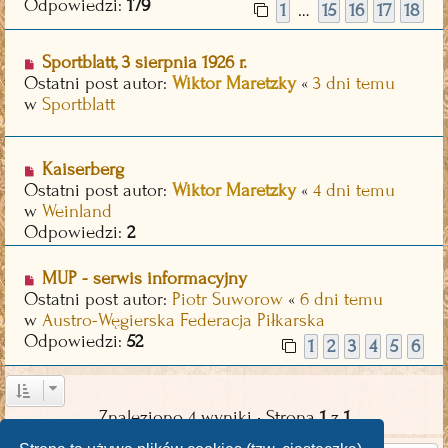
y
Odpowiedzi:
179
1
15
16
17
18
…
p
o
N
Sportblatt, 3 sierpnia 1926 r.
s
o
Ostatni post autor:
Wiktor Maretzky
«
3 dni temu
t
w
w
Sportblatt
y
p
o
N
Kaiserberg
s
o
Ostatni post autor:
Wiktor Maretzky
«
4 dni temu
t
w
w
Weinland
y
Odpowiedzi:
2
p
o
N
MUP - serwis informacyjny
s
o
Ostatni post autor:
Piotr Suworow
«
6 dni temu
t
w
w
Austro-Węgierska Federacja Piłkarska
y
Odpowiedzi:
52
1
2
3
4
5
6
p
o
s
Znaleziono 4 wyniki • Strona
1
z
1
t