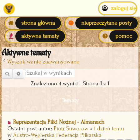
zaloguj się
strona główna
nieprzeczytane posty
aktywne tematy
pomoc
Aktywne tematy
Wyszukiwanie zaawansowane
Szukaj
Wyszukiwanie zaawansowane
Znaleziono 4 wyniki • Strona
1
z
1
Tematy
N
Reprezentacja Piłki Nożnej - Almanach
o
Ostatni post autor:
Piotr Suworow
«
1 dzień temu
w
w
Austro-Węgierska Federacja Piłkarska