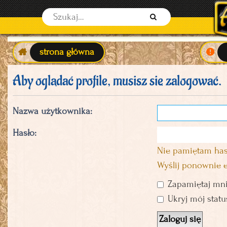
S
z
u
strona główna
k
a
Aby oglądać profile, musisz się zalogować.
j
Nazwa użytkownika:
Hasło:
Nie pamiętam has
Wyślij ponownie 
Zapamiętaj mn
Ukryj mój status