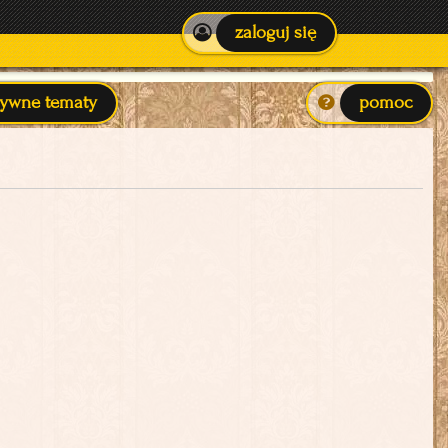
zaloguj się
tywne tematy
pomoc