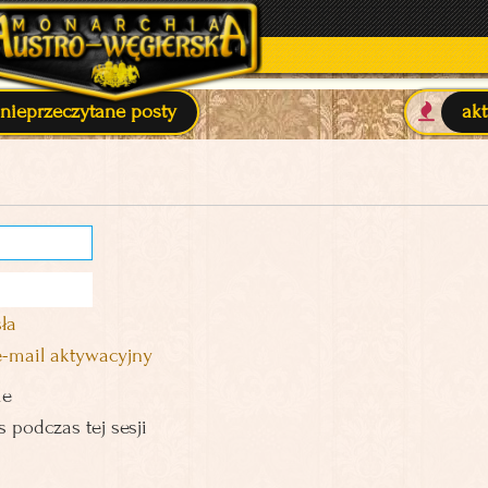
nieprzeczytane posty
ak
ła
e-mail aktywacyjny
ie
 podczas tej sesji