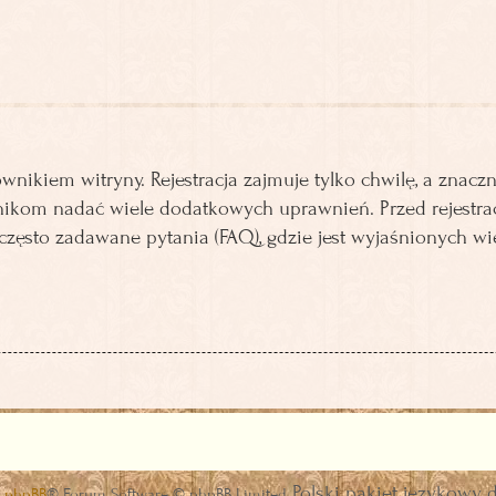
ikiem witryny. Rejestracja zajmuje tylko chwilę, a znaczn
ikom nadać wiele dodatkowych uprawnień. Przed rejestra
ęsto zadawane pytania (FAQ), gdzie jest wyjaśnionych w
Polski pakiet językowy 
a
phpBB
® Forum Software © phpBB Limited